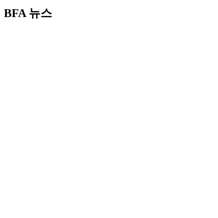
[2024 부일영화상 라이브 생중게 안내]일시 ; 2024년 1
BFA 뉴스
2025 제34회 부일영화상 유현목영화예술상, 장동건에게 
2025 제34회 부일영화상 유현목영화예술상, 장동건에게 안겼
read more