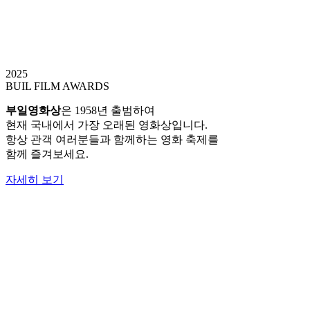
김남길 & 천우희, 제34회 부일영화상 사회자 확정! 9/18
(사진 제공: 길스토리이엔티, 블리츠웨이엔터테인먼트)국
라운관…
read more
2025
BUIL FILM AWARDS
치열했던 ‘부일영화상’ 심사… 영예의 주인공 발표는 9월 
2025 부일영화상 영광의 주인공은 누가 될까. 국내 최초
부일영화상
은 1958년 출범하여
read more
현재 국내에서 가장 오래된 영화상입니다.
항상 관객 여러분들과 함께하는 영화 축제를
함께 즐겨보세요.
자세히 보기