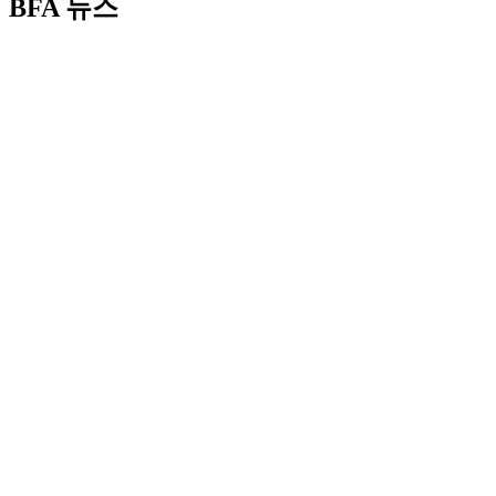
BFA 뉴스
2025 제34회 부일영화상 유현목영화예술상, 장동건에게
안겼다!
2025 제34회 부일영화상 유현목영화예술상, 장동건에게
안겼다!김금순, 김영성, 신혜선, 이준혁, 임지연, 정수정,
정우성! 핸드프린팅 참석!9/18(목) 오후 5시 시그니…
read more