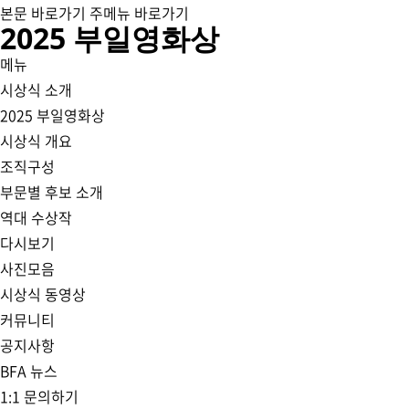
본문 바로가기
주메뉴 바로가기
2025 부일영화상
메뉴
시상식 소개
2025 부일영화상
시상식 개요
조직구성
부문별 후보 소개
역대 수상작
다시보기
사진모음
시상식 동영상
커뮤니티
공지사항
BFA 뉴스
1:1 문의하기