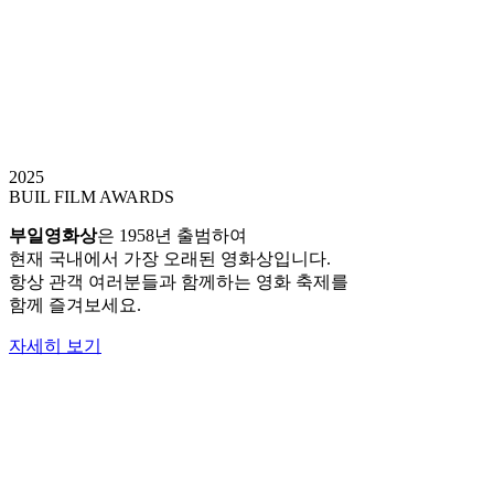
유튜브 동시 생중계!
(사진 제공: 길스토리이엔티, 블리츠웨이엔터테인먼트)
국내 최초의 영화상이라는 전통성을 지닌 제34회 부일영
화상이 시상식 사회자로 배우 김남길과 천우희를 확정했
다. 스크린과 브라운관…
read more
치열했던 ‘부일영화상’ 심사… 영예의 주인공 발표는 9
2025
월 18일
BUIL FILM AWARDS
2025 부일영화상 영광의 주인공은 누가 될까. 국내 최
초 영화상으로 공정과 전통으로&nb…
부일영화상
은 1958년 출범하여
read more
현재 국내에서 가장 오래된 영화상입니다.
항상 관객 여러분들과 함께하는 영화 축제를
함께 즐겨보세요.
자세히 보기