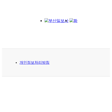
개인정보처리방침
주소 : 부산광역시 동구 중앙대로 365 부
산일보 문화콘텐츠국 48789
전화 : 070-5154-9944, 051-461-4437
이메일 : saup@busan.com