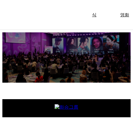
식
영화
소
상
개