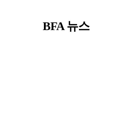
BFA 뉴스
2025 제34회 부일영화상 유현목영화예술상, 장동건에게 안겼다!
김남길 & 천우희, 제34회 부일영화상 사회자 확정! 9/18(목) 오후 5시 시그니엘 부산 그랜드 볼룸 네이버TV, 유튜브 동시 생중계!
2025 제34회 부일
(사진 제공: 길스토
2
영화상 유현목영화
리이엔티, 블리츠
상